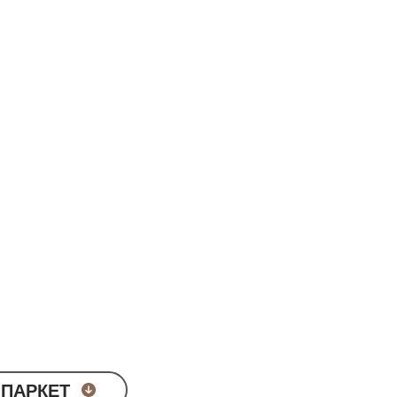
RQUETRY COLLECTION
:
LNUT,
 ПАРКЕТ