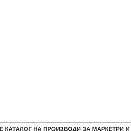
IZMIR MARQUETRY COLLECTION
MIX MA
WOOD
WOOD
SPECIES:
SPECIES
OAK,
OAK,
OAK
OAK&WA
WHITE,
OAK
WALNUT
Е КАТАЛОГ НА ПРОИЗВОДИ ЗА МАРКЕТРИ И