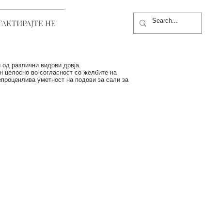
АКТИРАЈТЕ НЕ
 од различни видови дрвја.
ден целосно во согласност со желбите на
епроценлива уметност на подови за сали за
RQUETRY COLLECTION
:
LNUT,