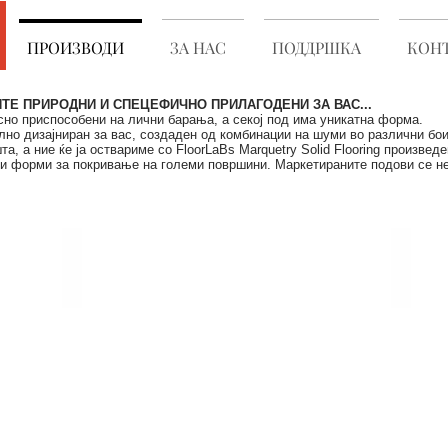
ПРОИЗВОДИ
ЗА НАС
ПОДДРШКА
КОНТ
ИТЕ ПРИРОДНИ И СПЕЦЕФИЧНО ПРИЛАГОДЕНИ ЗА ВАС...
но приспособени на лични барања, а секој под има уникатна форма.
лно дизајниран за вас, создаден од комбинации на шуми во различни бои
а, а ние ќе ја оствариме со FloorLaBs Marquetry Solid Flooring произве
ски форми за покривање на големи површини. Маркетираните подови се н
LONDON MARQUETRY COLLECTION
MIX MA
WOOD
WOOD
SPECIES:
SPECIES
MERBAU,
OAK,
OAK,
OAK&WA
TEAK
OAK
GREY