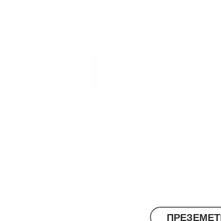
MIX MARQUETRY COLLECTION
TOSCANA,
VERSAILLES,
PISA
MARQUETRY
ПРЕЗЕМЕТ