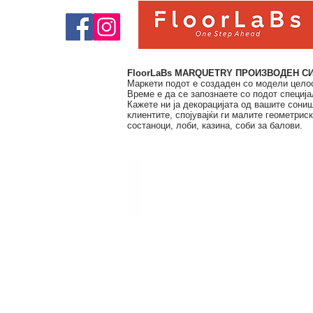
FloorLaBs MARQUETRY ПРОИЗВОДЕН С
Маркети подот е создаден со модели целос
Време е да се запознаете со подот специја
Кажете ни ја декорацијата од вашите соништ
клиентите, спојувајќи ги малите геометри
состаноци, лоби, казина, соби за балови.
OXFORD MARQUETRY COLLECTION
WOOD
SPECIES:
OAK,
IROCO,
WALNUT&OAK